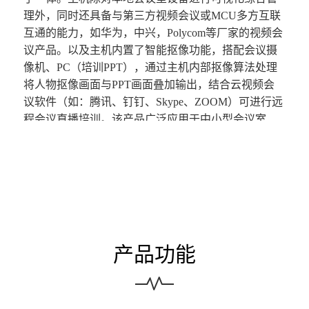
理外，同时还具备与第三方视频会议或MCU多方互联
互通的能力，如华为，中兴，Polycom等厂家的视频会
议产品。以及主机内置了智能抠像功能，搭配会议摄
像机、PC（培训PPT），通过主机内部抠像算法处理
将人物抠像画面与PPT画面叠加输出，结合云视频会
议软件（如：腾讯、钉钉、Skype、ZOOM）可进行远
程会议直播培训。
该产品广泛应用于中小型会议室、
远程视频会议、会议直播培训等应用场景。
AS-UT1M-54L云
会议综合管理主机，是
一款
针对中小
型会议室设计的产品，主机集
4K视频矩阵，中控，
SIP/H.323视频会议和MCU，录播，可视化管理于一
体。主机除对会议室音视频进行可视化管理外，同时
还具备与第三方视频会议或MCU互联互通的能力，如
产品功能
华为，中兴，Polycom等厂家的视频会议产
品。通过使
用双向音视频的
TYPE-C接口线，即可实现将音频，视
频信号接入至安装云视频会议软件的会议屏，计算机
等设备，兼容云视频会议软件包含有
ZOOM、腾讯会