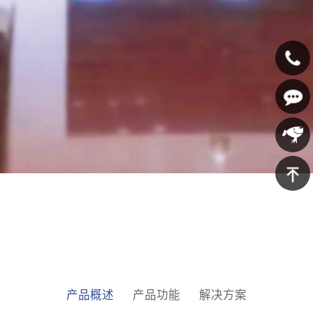
400-
607-
在线咨
5688
询
京东商
城
返回顶
部
产品概述
产品功能
解决方案