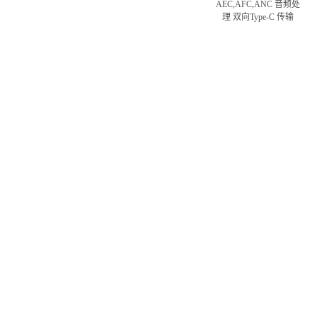
AEC,AFC,ANC 音频处
理 双向Type-C 传输
USB
视频
支持UVC/UAC协议，
5X4 HDMI矩阵，最高
与云视频会议软件实现
支持4K60
音视频传输；支持接入
第三方USB音视频外设
解决方案