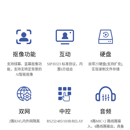
议、钉钉云，Skype等。AS-
UT1M-54L
是一款实现会
议室管理，云会议，专网视频会议无缝融合的产品。
抠像功能
互动
硬盘
支持绿幕、蓝幕抠像功
SIP/H323 标准协议，内
自带2T硬盘(支持扩充),
能，支持无特定背景的
置6方组会
实现录制文件存储
Al智能抠像
双网
中控
音频
2路RJ45,内外网隔离
RS232/485/10/IR/RELAY
8路MIC+2 路线路输
入，4路线路输出，具备