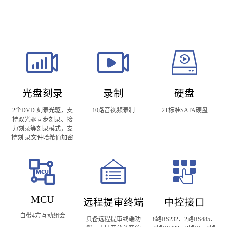
光盘刻录
录制
硬盘
2个DVD 刻录光驱，支
10路音视频录制
2T标准SATA硬盘
持双光驱同步刻录、接
力刻录等刻录模式，支
持刻 录文件哈希值加密
MCU
远程提审终端
中控接口
自带4方互动组会
具备远程提审终端功
8路RS232、2路RS485、