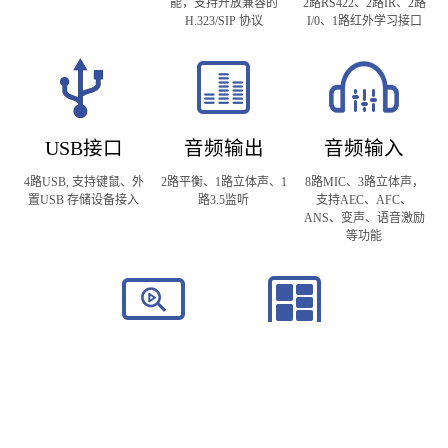
能，支持开放兼容的
2路RS422、2路IR、2路
H.323/SIP 协议
I/0、1路红外学习接口
USB接口
音频输出
音频输入
4路USB, 支持键鼠、外
2路平衡、1路立体声、1
8路MIC、3路立体声，
置USB 存储设备接入
路3.5监听
支持AEC、AFC、
ANS、变声、语音激励
等功能
视频输出
视频输入
2路HDMI (其中1路
6路SDI、2路VGA、2路
4K)、1路VGA
HDMI (其中1路4K)