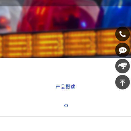
400-
607-
在线咨
5688
询
京东商
产品概述
城
返回顶
部