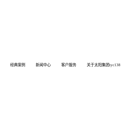
经典案例
新闻中心
客户服务
关于太阳集团tyc138