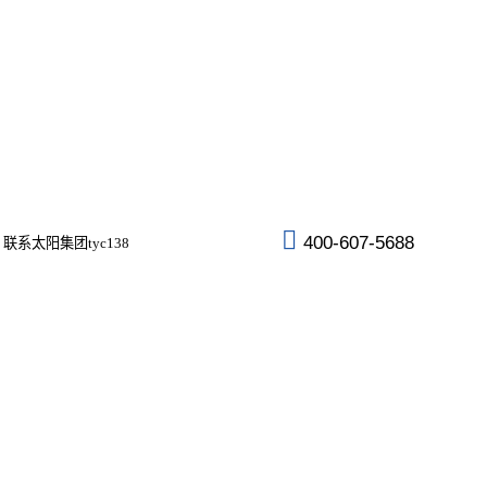
400-607-5688
联系太阳集团tyc138