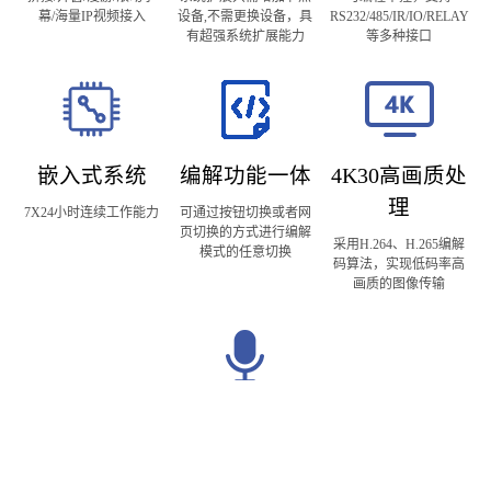
幕/海量IP视频接入
设备,不需更换设备，具
RS232/485/IR/IO/RELAY
有超强系统扩展能力
等多种接口
嵌入式系统
编解功能一体
4K30高画质处
理
7X24小时连续工作能力
可通过按钮切换或者网
页切换的方式进行编解
采用H.264、H.265编解
模式的任意切换
码算法，实现低码率高
画质的图像传输
音视频同步
支持视频、音频信号同
步采集与输出，网络IP