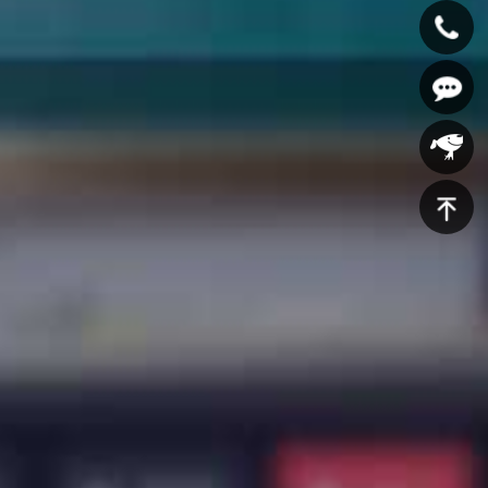
400-
607-
在线咨
5688
询
京东商
城
返回顶
部