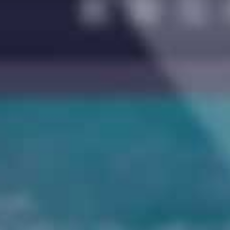
指挥调度
AI音视频管控平台
3U/6U VPX 通讯终端
AS-MT1M-64 AI音视频管控
平台
LRM 音视频通讯终端
AS-MT1M-64L AI音视频管控
平台
AS-EDC20 内外网视频隔离
AS-MT3M AI音视频管控平台
网关
CPCI编解码卡
AS-MT5M AI音视频管控平台
AS-EB500 移动应急指挥箱
AS-4KJKVM 分布式KVM坐
席模块
AS-RD1100 雷达显控台音视
频记录终端
AS-FE1 卫星窄带视频调度服
务器
AS-FT1 卫星窄带视频编解码
互动终端
AS-UHRP 便携卫星窄带编解
码互动终端
AS-DS3x 系列高清编解码阵
列