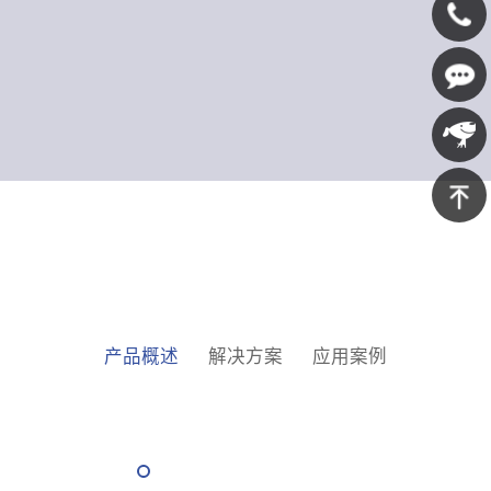
400-
607-
在线咨
5688
询
京东商
城
返回顶
部
产品概述
解决方案
应用案例