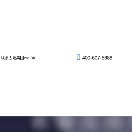
400-607-5688
联系太阳集团tyc138